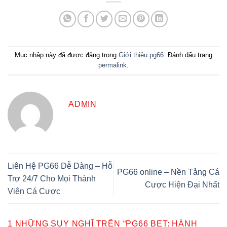
Mục nhập này đã được đăng trong
Giới thiệu pg66
. Đánh dấu trang
permalink
.
ADMIN
Liên Hệ PG66 Dễ Dàng – Hỗ
PG66 online – Nền Tảng Cá
Trợ 24/7 Cho Mọi Thành
Cược Hiện Đại Nhất
Viên Cá Cược
1 NHỮNG SUY NGHĨ TRÊN “
PG66 BET: HÀNH