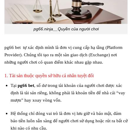
pg66.ninja__Quyền của người chơi
pg66 bet tự xác định mình là đơn vị cung cấp hạ tầng (Platform
Provider). Chúng tôi tạo ra một sàn giao dịch (Exchange) nơi
những người chơi có quan điểm khác nhau gặp nhau.
1. Tài sản thuộc quyền sở hữu cá nhân tuyệt đối
Tại
pg66 bet
, số dư trong tài khoản của người chơi được xác
định là tài sản riêng, không phải là khoản tiền để nhà cái “vay
mượn” hay xoay vòng vốn.
Hệ thống chỉ đóng vai trò là đơn vị lưu giữ và bảo mật, đảm
bảo tiền luôn sẵn sàng để người chơi sử dụng hoặc rút ra bất cứ
khi nào có nhu cầu.