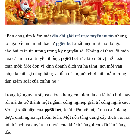
“Bạn đang tìm kiếm một
địa chỉ giải trí trực tuyến uy tín
nhưng
lo ngại về tính minh bạch?
pg66 bet
xuất hiện như một lời giải
cho bài toán tin tưởng trong kỷ nguyên số. Không đi theo lối mòn
của các nhà cái truyền thống,
pg66 bet
xác lập một vị thế hoàn
toàn mới: Một đơn vị kinh doanh dịch vụ hạ tầng, nơi mỗi ván
cược là một sự công bằng và tiền của người chơi luôn nằm trong
tầm kiểm soát của chính họ.”
Trong kỷ nguyên số, cá cược không còn đơn thuần là trò chơi may
rủi mà đã trở thành một ngành công nghiệp giải trí công nghệ cao.
Với sự xuất hiện của
pg66 bet
, khái niệm về một “nhà cái” đang
được định nghĩa lại hoàn toàn: Một nền tảng cung cấp dịch vụ, nơi
minh bạch và quyền tự quyết của khách hàng được đặt lên hàng
đầu.