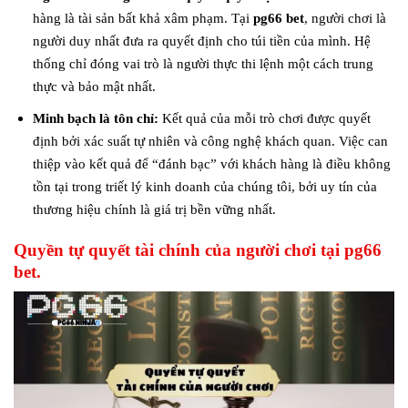
hàng là tài sản bất khả xâm phạm. Tại
pg66 bet
, người chơi là
người duy nhất đưa ra quyết định cho túi tiền của mình. Hệ
thống chỉ đóng vai trò là người thực thi lệnh một cách trung
thực và bảo mật nhất.
Minh bạch là tôn chỉ:
Kết quả của mỗi trò chơi được quyết
định bởi xác suất tự nhiên và công nghệ khách quan. Việc can
thiệp vào kết quả để “đánh bạc” với khách hàng là điều không
tồn tại trong triết lý kinh doanh của chúng tôi, bởi uy tín của
thương hiệu chính là giá trị bền vững nhất.
Quyền tự quyết tài chính của người chơi tại pg66
bet.