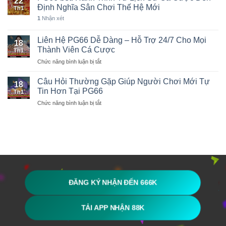
22
Định Nghĩa Sân Chơi Thế Hệ Mới
Th1
1
Nhận xét
Liên Hệ PG66 Dễ Dàng – Hỗ Trợ 24/7 Cho Mọi
18
Thành Viên Cá Cược
Th1
ở
Chức năng bình luận bị tắt
Liên
Hệ
Câu Hỏi Thường Gặp Giúp Người Chơi Mới Tự
18
PG66
Tin Hơn Tại PG66
Th1
Dễ
ở
Chức năng bình luận bị tắt
Dàng
Câu
–
Hỏi
Hỗ
Thường
Trợ
Gặp
24/7
Giúp
Cho
Người
Mọi
Chơi
Thành
Mới
Viên
Tự
Cá
ĐĂNG KÝ NHẬN ĐẾN 666K
Tin
Cược
Hơn
Tại
TẢI APP NHẬN 88K
PG66