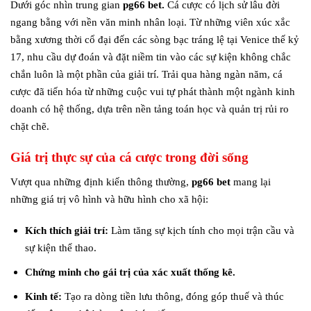
Dưới góc nhìn trung gian
pg66 bet.
Cá cược có lịch sử lâu đời
ngang bằng với nền văn minh nhân loại. Từ những viên xúc xắc
bằng xương thời cổ đại đến các sòng bạc tráng lệ tại Venice thế kỷ
17, nhu cầu dự đoán và đặt niềm tin vào các sự kiện không chắc
chắn luôn là một phần của giải trí. Trải qua hàng ngàn năm, cá
cược đã tiến hóa từ những cuộc vui tự phát thành một ngành kinh
doanh có hệ thống, dựa trên nền tảng toán học và quản trị rủi ro
chặt chẽ.
Giá trị thực sự của cá cược trong đời sống
Vượt qua những định kiến thông thường,
pg66 bet
mang lại
những giá trị vô hình và hữu hình cho xã hội:
Kích thích giải trí:
Làm tăng sự kịch tính cho mọi trận cầu và
sự kiện thể thao.
Chứng minh cho gái trị của xác xuất thống kê.
Kinh tế:
Tạo ra dòng tiền lưu thông, đóng góp thuế và thúc